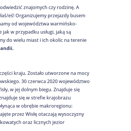
 odwiedzić znajomych czy rodzinę. A
fiłaś/eś! Organizujemy przejazdy busem
zynamy od województwa warmińsko-
 jak w przypadku usługi, jaką są
 do wielu miast i ich okolic na terenie
andii.
zęści kraju. Zostało utworzone na mocy
cławskiego. 30 czerwca 2020 województwo
sły, w jej dolnym biegu. Znajduje się
ajduje się w strefie krajobrazu
płynąca w obrębie makroregionu:
zajęte przez Wisłę otaczają wysoczyzny
owatych oraz licznych jezior