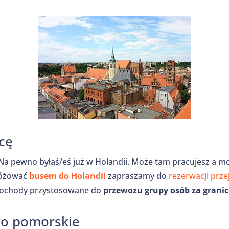
cę
.Na pewno byłaś/eś już w Holandii. Może tam pracujesz a m
różować
busem do Holandii
zapraszamy do
rezerwacji prze
mochody przystosowane do
przewozu grupy osób za granic
ko pomorskie