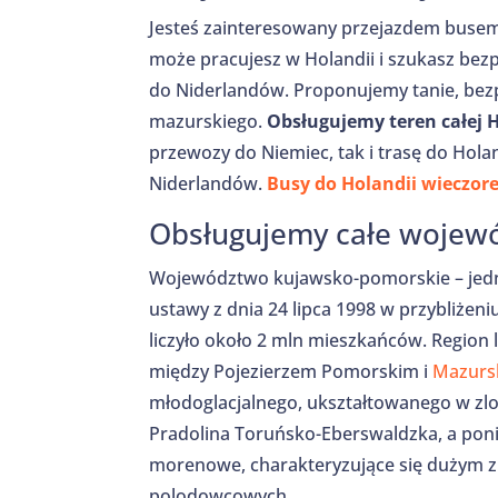
Jesteś zainteresowany przejazdem busem 
może pracujesz w Holandii i szukasz bez
do Niderlandów. Proponujemy tanie, be
mazurskiego.
Obsługujemy teren całej 
przewozy do Niemiec, tak i trasę do Hola
Niderlandów.
Busy do Holandii wieczo
Obsługujemy całe wojew
Województwo kujawsko-pomorskie – jedno
ustawy z dnia 24 lipca 1998 w przybliże
liczyło około 2 mln mieszkańców. Region l
między Pojezierzem Pomorskim i
Mazurs
młodoglacjalnego, ukształtowanego w zlo
Pradolina Toruńsko-Eberswaldzka, a poniż
morenowe, charakteryzujące się dużym z
polodowcowych.