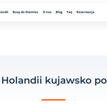
landii
Busy do Niemiec
O nas
Blog
Faq
Rezerwacja
 Holandii kujawsko p