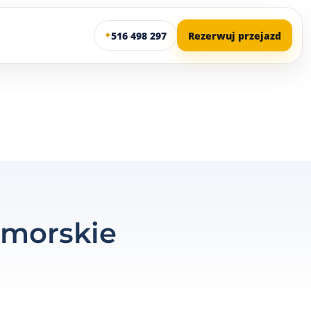
516 498 297
Rezerwuj przejazd
✦
omorskie