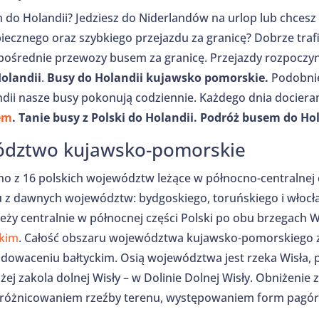
do Holandii? Jedziesz do Niderlandów na urlop lub chcesz
piecznego oraz szybkiego przejazdu za granicę? Dobrze tra
zpośrednie przewozy busem za granicę. Przejazdy rozpoc
Holandii
.
Busy do Holandii kujawsko pomorskie.
Podobnie
ndii nasze busy pokonują codziennie. Każdego dnia docieramy
rem
. Tanie busy z Polski do Holandii. Podróż busem do Hol
ództwo kujawsko-pomorskie
 z 16 polskich województw leżące w północno-centralnej c
niu z dawnych województw: bydgoskiego, toruńskiego i wło
eży centralnie w północnej części Polski po obu brzegach Wi
kim
. Całość obszaru województwa kujawsko-pomorskiego zn
dowaceniu bałtyckim. Osią województwa jest rzeka Wisła, 
ej zakola dolnej Wisły – w Dolinie Dolnej Wisły. Obniżenie 
różnicowaniem rzeźby terenu, występowaniem form pagórk