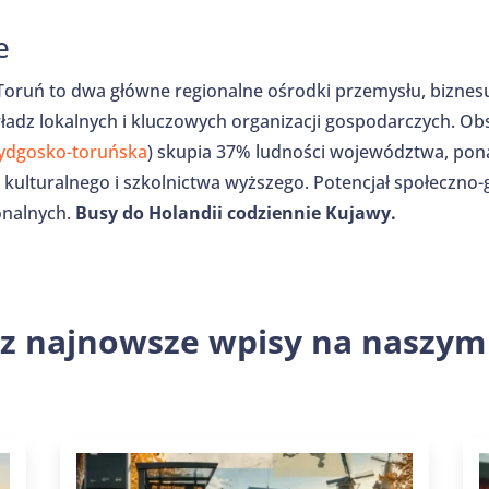
e
 Toruń to dwa główne regionalne ośrodki przemysłu, biznesu, 
ładz lokalnych i kluczowych organizacji gospodarczych. Ob
bydgosko-toruńska
) skupia 37% ludności województwa, po
ulturalnego i szkolnictwa wyższego. Potencjał społeczno-g
onalnych.
Busy do Holandii codziennie Kujawy.
z najnowsze wpisy na naszym